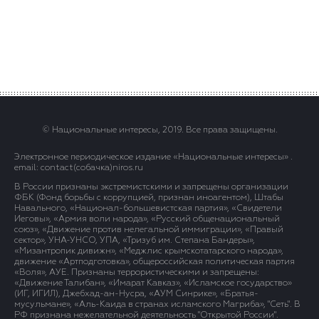
© Национальные интересы, 2019. Все права защищены.
Электронное периодическое издание «Национальные интересы» .
email: contact(сoбaчка)niros.ru
В России признаны экстремистскими и запрещены организации
ФБК (Фонд борьбы с коррупцией, признан иноагентом), Штабы
Навального, «Национал-большевистская партия», «Свидетели
Иеговы», «Армия воли народа», «Русский общенациональный
союз», «Движение против нелегальной иммиграции», «Правый
сектор», УНА-УНСО, УПА, «Тризуб им. Степана Бандеры»,
«Мизантропик дивижн», «Меджлис крымскотатарского народа»,
движение «Артподготовка», общероссийская политическая партия
«Воля», АУЕ. Признаны террористическими и запрещены:
«Движение Талибан», «Имарат Кавказ», «Исламское государство»
(ИГ, ИГИЛ), Джебхад-ан-Нусра, «АУМ Синрике», «Братья-
мусульмане», «Аль-Каида в странах исламского Магриба», "Сеть". В
РФ признана нежелательной деятельность "Открытой России".