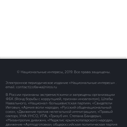
© Национальные интересы, 2019. Все права защищены.
Электронное периодическое издание «Национальные интересы» .
email: contact(сoбaчка)niros.ru
В России признаны экстремистскими и запрещены организации
ФБК (Фонд борьбы с коррупцией, признан иноагентом), Штабы
Навального, «Национал-большевистская партия», «Свидетели
Иеговы», «Армия воли народа», «Русский общенациональный
союз», «Движение против нелегальной иммиграции», «Правый
сектор», УНА-УНСО, УПА, «Тризуб им. Степана Бандеры»,
«Мизантропик дивижн», «Меджлис крымскотатарского народа»,
движение «Артподготовка», общероссийская политическая партия