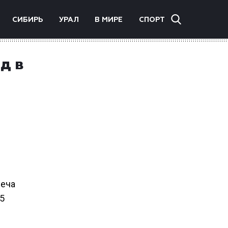
СИБИРЬ
УРАЛ
В МИРЕ
СПОРТ
д в
неча
5