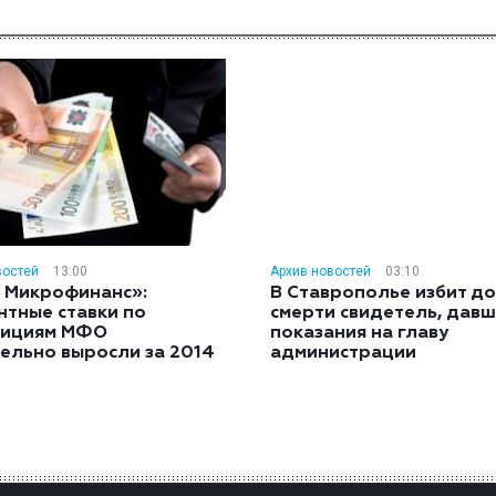
востей
13:00
Архив новостей
03:10
 Микрофинанс»:
В Ставрополье избит до
нтные ставки по
смерти свидетель, дав
тициям МФО
показания на главу
ельно выросли за 2014
администрации