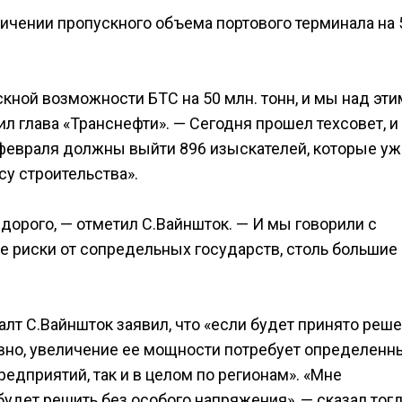
личении пропускного объема портового терминала на 
кной возможности БТС на 50 млн. тонн, и мы над эти
л глава «Транснефти». — Сегодня прошел техсовет, и
февраля должны выйти 896 изыскателей, которые уж
у строительства».
ь дорого, — отметил С.Вайншток. — И мы говорили с
кие риски от сопредельных государств, столь большие
алт С.Вайншток заявил, что «если будет принято реше
вно, увеличение ее мощности потребует определенн
едприятий, так и в целом по регионам». «Мне
будет решить без особого напряжения», — сказал тог