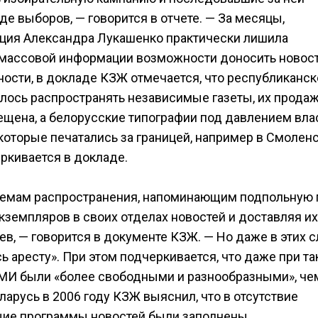
де выборов, — говорится в отчете. — За месяцы,
ция Александра Лукашенко практически лишила
массовой информации возможности доносить новост
ности, в докладе КЗЖ отмечается, что республиканск
алось распространять независимые газеты, их прода
ещена, а белорусские типографии под давлением вла
 которые печатались за границей, например в Смоленс
ркивается в докладе.
истемам распространения, напоминающим подпольную
кземпляров в своих отделах новостей и доставляя их
, — говорится в документе КЗЖ. — Но даже в этих с
 аресту». При этом подчеркивается, что даже при т
СМИ были «более свободными и разнообразными», че
ларусь в 2006 году КЗЖ выяснил, что в отсутствие
щие программы новостей были заполнены