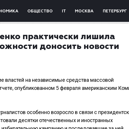
НОМИКА
ОБЩЕСТВО
IT
МОСКВА
ПЕТЕРБУРГ
енко практически лишила
ожности доносить новости
ние властей на независимые средства массовой
тчете, опубликованном 5 февраля американским Ком
урналистов особенно возросло в связи с президентс
естовали десятки отечественных и иностранных
 избирательную кампанию и последовавшие за ней