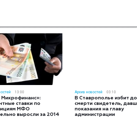
востей
13:00
Архив новостей
03:10
 Микрофинанс»:
В Ставрополье избит до
нтные ставки по
смерти свидетель, дав
тициям МФО
показания на главу
ельно выросли за 2014
администрации