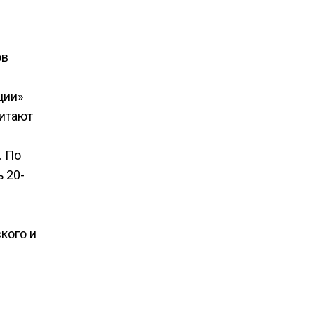
ов
ции»
читают
. По
 20-
кого и