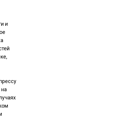
и и
ое
жа
стей
ке,
 прессу
 на
лучаях
аком
м