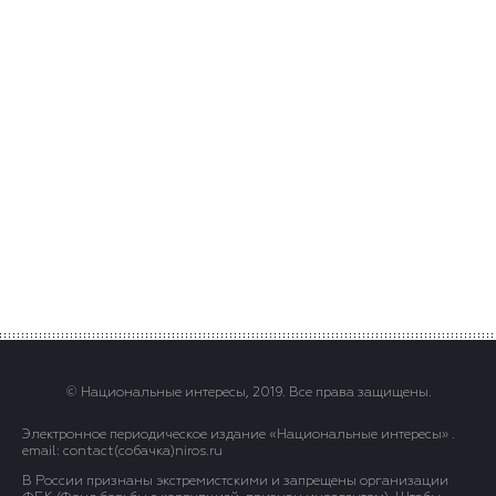
© Национальные интересы, 2019. Все права защищены.
Электронное периодическое издание «Национальные интересы» .
email: contact(сoбaчка)niros.ru
В России признаны экстремистскими и запрещены организации