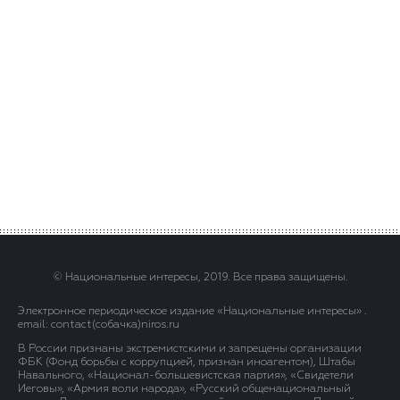
© Национальные интересы, 2019. Все права защищены.
Электронное периодическое издание «Национальные интересы» .
email: contact(сoбaчка)niros.ru
В России признаны экстремистскими и запрещены организации
ФБК (Фонд борьбы с коррупцией, признан иноагентом), Штабы
Навального, «Национал-большевистская партия», «Свидетели
Иеговы», «Армия воли народа», «Русский общенациональный