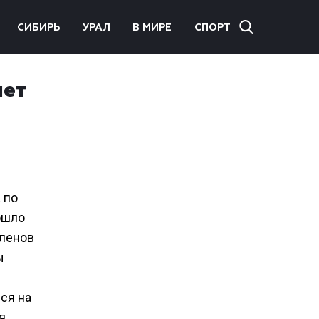
СИБИРЬ
УРАЛ
В МИРЕ
СПОРТ
лет
 по
ошло
членов
ы
ся на
я