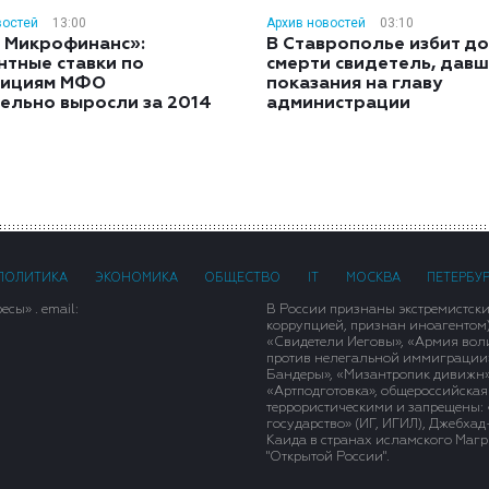
востей
13:00
Архив новостей
03:10
 Микрофинанс»:
В Ставрополье избит до
нтные ставки по
смерти свидетель, дав
тициям МФО
показания на главу
ельно выросли за 2014
администрации
ПОЛИТИКА
ЭКОНОМИКА
ОБЩЕСТВО
IT
МОСКВА
ПЕТЕРБУ
сы» . email:
В России признаны экстремистск
коррупцией, признан иноагентом
«Свидетели Иеговы», «Армия вол
против нелегальной иммиграции»,
Бандеры», «Мизантропик дивижн»
«Артподготовка», общероссийская
террористическими и запрещены: 
государство» (ИГ, ИГИЛ), Джебха
Каида в странах исламского Магри
"Открытой России".