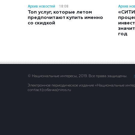
Архив новостей
18:08
Архив но
Топ услуг, которые летом
«СИТИ
предпочитают купить именно
проце
со скидкой
инвес
значит
год
© Национальные интересы, 2019. Все права защищены.
Электронное периодическое издание «Национальные интере
contact(сoбaчка)niros.ru