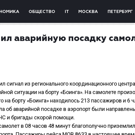
НОМИКА
ОБЩЕСТВО
IT
МОСКВА
ПЕТЕРБУРГ
ил аварийную посадку само
ил сигнал из регионального координационного центра
йной ситуации на борту «Боинга». На самолете произ
о на борту «Боинга» находилось 213 пассажиров и 6 
ла об аварийной посадке в аэропорт были направлен
С и бригады скорой помощи.
 самолет в 08 часов 48 минут благополучно приземлил
порта. Пассажиры рейса МОВ 8633 в настоящее врем