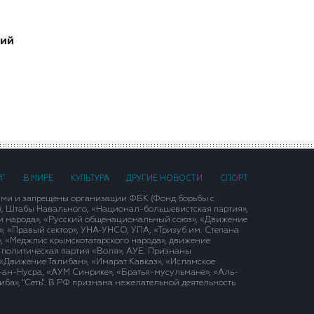
ший
РГ
В МИРЕ
КУЛЬТУРА
ДРУГИЕ НОВОСТИ
СПОРТ
ими и запрещены организации ФБК (Фонд борьбы с
), Штабы Навального, «Национал-большевистская партия»,
и народа», «Русский общенациональный союз», «Движение
 «Правый сектор», УНА-УНСО, УПА, «Тризуб им. Степана
, «Меджлис крымскотатарского народа», движение
 политическая партия «Воля», АУЕ. Признаны
«Движение Талибан», «Имарат Кавказ», «Исламское
д-ан-Нусра, «АУМ Синрике», «Братья-мусульмане», «Аль-
ба», "Сеть". В РФ признана нежелательной деятельность