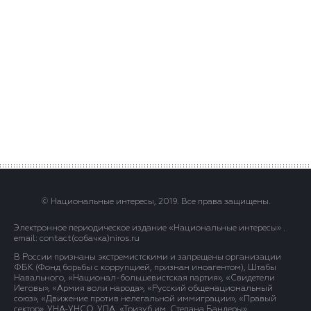
© Национальные интересы, 2019. Все права защищены.
Электронное периодическое издание «Национальные интересы» .
email: contact(сoбaчка)niros.ru
В России признаны экстремистскими и запрещены организации
ФБК (Фонд борьбы с коррупцией, признан иноагентом), Штабы
Навального, «Национал-большевистская партия», «Свидетели
Иеговы», «Армия воли народа», «Русский общенациональный
союз», «Движение против нелегальной иммиграции», «Правый
сектор», УНА-УНСО, УПА, «Тризуб им. Степана Бандеры»,