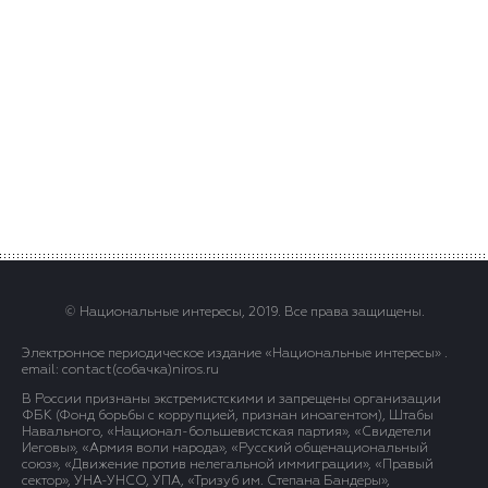
© Национальные интересы, 2019. Все права защищены.
Электронное периодическое издание «Национальные интересы» .
email: contact(сoбaчка)niros.ru
В России признаны экстремистскими и запрещены организации
ФБК (Фонд борьбы с коррупцией, признан иноагентом), Штабы
Навального, «Национал-большевистская партия», «Свидетели
Иеговы», «Армия воли народа», «Русский общенациональный
союз», «Движение против нелегальной иммиграции», «Правый
сектор», УНА-УНСО, УПА, «Тризуб им. Степана Бандеры»,