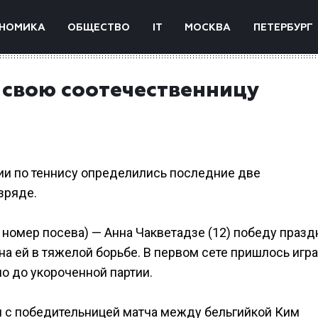
НОМИКА
ОБЩЕСТВО
IT
МОСКВА
ПЕТЕРБУРГ
свою соотечественницу
ии по теннису определились последние две
зряде.
номер посева) — Анна Чакветадзе (12) победу празд
а ей в тяжелой борьбе. В первом сете пришлось игра
ло до укороченной партии.
я с победительницей матча между бельгийкой Ким