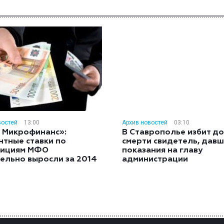
востей
13:00
Архив новостей
03:10
 Микрофинанс»:
В Ставрополье избит до
нтные ставки по
смерти свидетель, дав
тициям МФО
показания на главу
ельно выросли за 2014
администрации