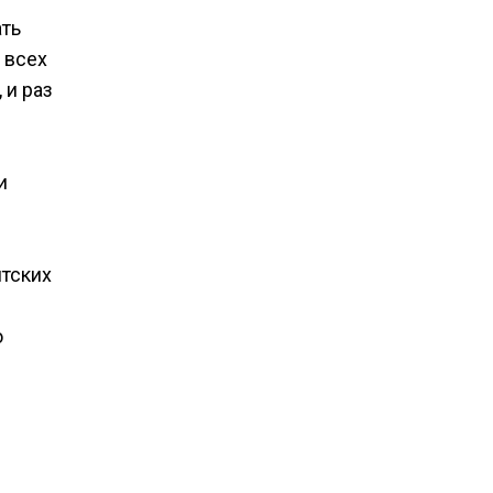
ать
 всех
 и раз
и
нтских
о