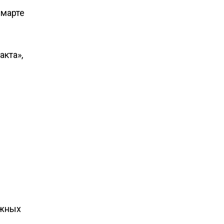
 марте
акта»,
ежных