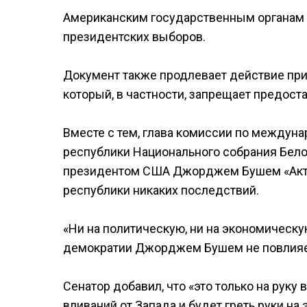
Американским государственным органам 
президентских выборов.
Документ также продлевает действие прин
который, в частности, запрещает предост
Вместе с тем, глава комиссии по междун
республики Национального собрания Бело
президентом США Джорджем Бушем «Акта 
республики никаких последствий.
«Ни на политическую, ни на экономическу
демократии Джорджем Бушем не повлияет»
Сенатор добавил, что «это только на рук
вливаний от Запада и будет греть руки на 