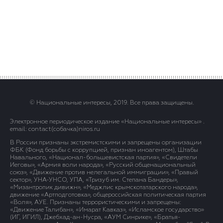
© Национальные интересы, 2019. Все права защищены.
Электронное периодическое издание «Национальные интересы» .
email: contact(сoбaчка)niros.ru
В России признаны экстремистскими и запрещены организации
ФБК (Фонд борьбы с коррупцией, признан иноагентом), Штабы
Навального, «Национал-большевистская партия», «Свидетели
Иеговы», «Армия воли народа», «Русский общенациональный
союз», «Движение против нелегальной иммиграции», «Правый
сектор», УНА-УНСО, УПА, «Тризуб им. Степана Бандеры»,
«Мизантропик дивижн», «Меджлис крымскотатарского народа»,
движение «Артподготовка», общероссийская политическая партия
«Воля», АУЕ. Признаны террористическими и запрещены:
«Движение Талибан», «Имарат Кавказ», «Исламское государство»
(ИГ, ИГИЛ), Джебхад-ан-Нусра, «АУМ Синрике», «Братья-