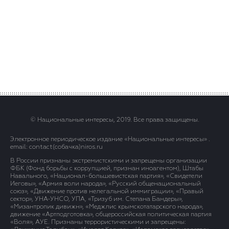
© Национальные интересы, 2019. Все права защищены.
Электронное периодическое издание «Национальные интересы» .
email: contact(сoбaчка)niros.ru
В России признаны экстремистскими и запрещены организации
ФБК (Фонд борьбы с коррупцией, признан иноагентом), Штабы
Навального, «Национал-большевистская партия», «Свидетели
Иеговы», «Армия воли народа», «Русский общенациональный
союз», «Движение против нелегальной иммиграции», «Правый
сектор», УНА-УНСО, УПА, «Тризуб им. Степана Бандеры»,
«Мизантропик дивижн», «Меджлис крымскотатарского народа»,
движение «Артподготовка», общероссийская политическая партия
«Воля», АУЕ. Признаны террористическими и запрещены: