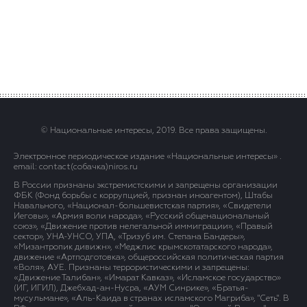
© Национальные интересы, 2019. Все права защищены.
Электронное периодическое издание «Национальные интересы» .
email: contact(сoбaчка)niros.ru
В России признаны экстремистскими и запрещены организации
ФБК (Фонд борьбы с коррупцией, признан иноагентом), Штабы
Навального, «Национал-большевистская партия», «Свидетели
Иеговы», «Армия воли народа», «Русский общенациональный
союз», «Движение против нелегальной иммиграции», «Правый
сектор», УНА-УНСО, УПА, «Тризуб им. Степана Бандеры»,
«Мизантропик дивижн», «Меджлис крымскотатарского народа»,
движение «Артподготовка», общероссийская политическая партия
«Воля», АУЕ. Признаны террористическими и запрещены:
«Движение Талибан», «Имарат Кавказ», «Исламское государство»
(ИГ, ИГИЛ), Джебхад-ан-Нусра, «АУМ Синрике», «Братья-
мусульмане», «Аль-Каида в странах исламского Магриба», "Сеть". В