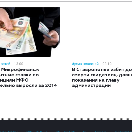
востей
13:00
Архив новостей
03:10
 Микрофинанс»:
В Ставрополье избит до
нтные ставки по
смерти свидетель, дав
тициям МФО
показания на главу
ельно выросли за 2014
администрации