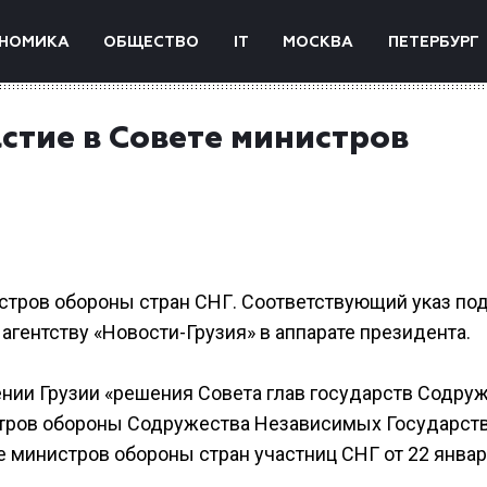
НОМИКА
ОБЩЕСТВО
IT
МОСКВА
ПЕТЕРБУРГ
стие в Совете министров
истров обороны стран СНГ. Соответствующий указ по
гентству «Новости-Грузия» в аппарате президента.
ении Грузии «решения Совета глав государств Содру
тров обороны Содружества Независимых Государств
е министров обороны стран участниц СНГ от 22 январ