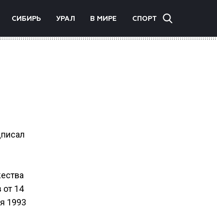
СИБИРЬ
УРАЛ
В МИРЕ
СПОРТ
дписал
жества
 от 14
я 1993