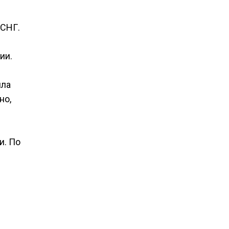
 СНГ.
ии.
яла
но,
и. По