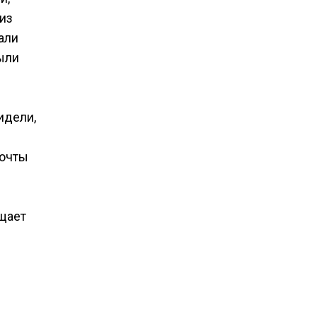
 из
али
ыли
идели,
почты
бщает