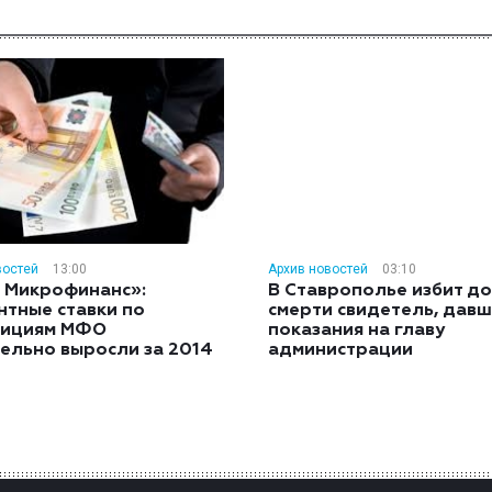
востей
13:00
Архив новостей
03:10
 Микрофинанс»:
В Ставрополье избит до
нтные ставки по
смерти свидетель, дав
тициям МФО
показания на главу
ельно выросли за 2014
администрации