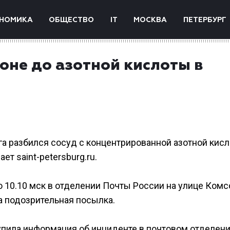
НОМИКА
ОБЩЕСТВО
IT
МОСКВА
ПЕТЕРБУРГ
оне до азотной кислоты в
а разбился сосуд с концентрированной азотной кисл
т saint-petersburg.ru.
 10.10 мск в отделении Почты России на улице Ком
а подозрительная посылка.
тупила информация об инциденте в почтовом отделени