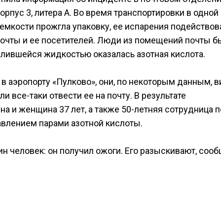
рпус 3, литера А. Во время транспортировки в одной
емкости прожгла упаковку, ее испарения подействов
почты и ее посетителей. Люди из помещений почты б
злившейся жидкостью оказалась азотная кислота.
 аэропорту «Пулково», они, по некоторым данным, в
и все-таки отвести ее на почту. В результате
а и женщина 37 лет, а также 50-летняя сотрудница 
влением парами азотной кислоты.
н человек: он получил ожоги. Его разыскивают, соо