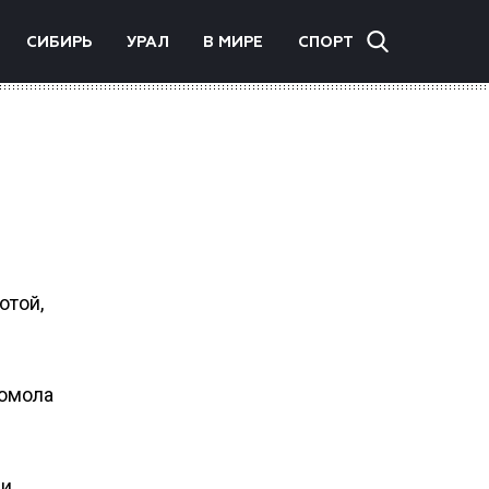
СИБИРЬ
УРАЛ
В МИРЕ
СПОРТ
отой,
сомола
и,