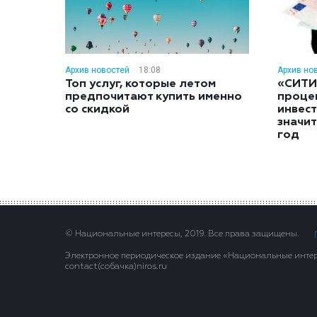
Архив новостей
18:08
Архив но
Топ услуг, которые летом
«СИТИ
предпочитают купить именно
проце
со скидкой
инвес
значит
год
© Национальные интересы, 2019. Все права защищены.
Электронное периодическое издание «Национальные интере
contact(сoбaчка)niros.ru