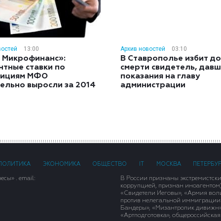
востей
13:00
Архив новостей
03:10
 Микрофинанс»:
В Ставрополье избит до
нтные ставки по
смерти свидетель, дав
тициям МФО
показания на главу
ельно выросли за 2014
администрации
ПОЛИТИКА
ЭКОНОМИКА
ОБЩЕСТВО
IT
МОСКВА
ПЕТЕРБУ
сы» . email:
В России признаны экстремистск
коррупцией, признан иноагентом
«Свидетели Иеговы», «Армия вол
против нелегальной иммиграции»,
Бандеры», «Мизантропик дивижн»
«Артподготовка», общероссийская