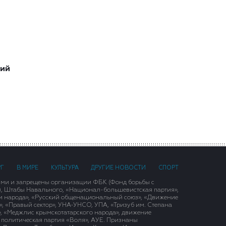
ший
РГ
В МИРЕ
КУЛЬТУРА
ДРУГИЕ НОВОСТИ
СПОРТ
ими и запрещены организации ФБК (Фонд борьбы с
), Штабы Навального, «Национал-большевистская партия»,
и народа», «Русский общенациональный союз», «Движение
 «Правый сектор», УНА-УНСО, УПА, «Тризуб им. Степана
, «Меджлис крымскотатарского народа», движение
 политическая партия «Воля», АУЕ. Признаны