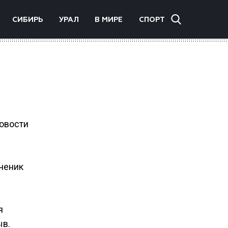
СИБИРЬ
УРАЛ
В МИРЕ
СПОРТ
овости
ченик
я
ыв.