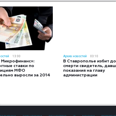
востей
13:00
Архив новостей
03:10
 Микрофинанс»:
В Ставрополье избит до
нтные ставки по
смерти свидетель, дав
тициям МФО
показания на главу
ельно выросли за 2014
администрации