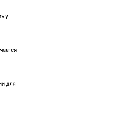
ь у
ечается
ии для