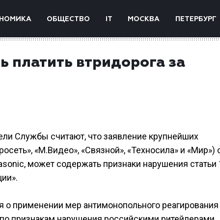
НОМИКА
ОБЩЕСТВО
IT
МОСКВА
ПЕТЕРБУРГ
ть платить втридорога за
тели Службы считают, что заявление крупнейших
осеть», «М.Видео», «Связной», «Техносила» и «Мир») 
sonic, может содержать признаки нарушения статьи 
ии».
я о применении мер антимонопольного реагирования
 по признакам нарушения российскими ритейлерами