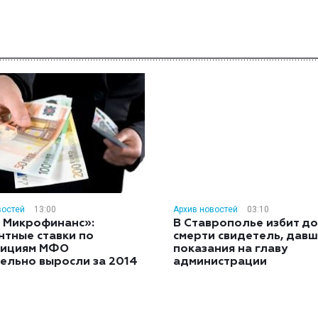
востей
13:00
Архив новостей
03:10
 Микрофинанс»:
В Ставрополье избит до
нтные ставки по
смерти свидетель, дав
тициям МФО
показания на главу
ельно выросли за 2014
администрации