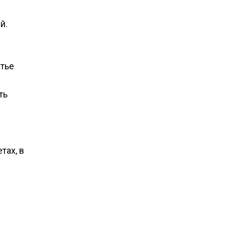
й.
етье
ть
тах, в