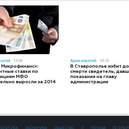
востей
13:00
Архив новостей
03:10
 Микрофинанс»:
В Ставрополье избит до
нтные ставки по
смерти свидетель, дав
тициям МФО
показания на главу
ельно выросли за 2014
администрации
ПОЛИТИКА
ЭКОНОМИКА
ОБЩЕСТВО
IT
МОСКВА
ПЕТЕРБУ