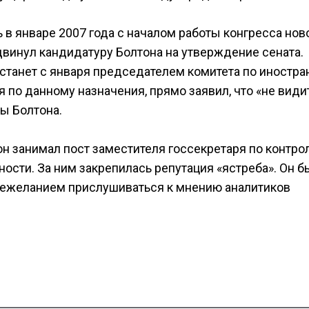
в январе 2007 года с началом работы конгресса нов
винул кандидатуру Болтона на утверждение сената.
станет с января председателем комитета по иностр
 по данному назначения, прямо заявил, что «не види
ы Болтона.
тон занимал пост заместителя госсекретаря по контро
сти. За ним закрепилась репутация «ястреба». Он б
нежеланием прислушиваться к мнению аналитиков