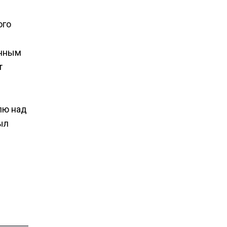
ого
анным
т
лю над
ыл