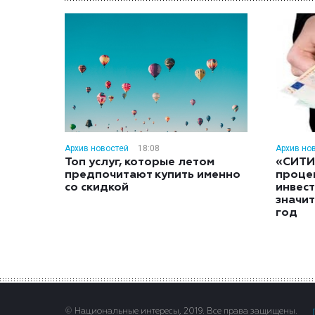
Архив новостей
18:08
Архив но
Топ услуг, которые летом
«СИТИ
предпочитают купить именно
проце
со скидкой
инвес
значит
год
© Национальные интересы, 2019. Все права защищены.