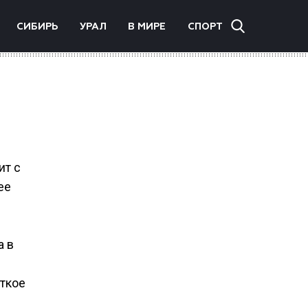
СИБИРЬ
УРАЛ
В МИРЕ
СПОРТ
ит с
ее
а в
ткое