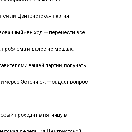
тся ли Центристская партия
изованный» выход — перенести все
а проблема и далее не мешала
авителями вашей партии, получать
и через Эстонию», — задает вопрос
орый проходит в пятницу в
ментская делегация Центристской