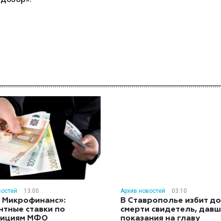
востей
13:00
Архив новостей
03:10
 Микрофинанс»:
В Ставрополье избит до
нтные ставки по
смерти свидетель, дав
тициям МФО
показания на главу