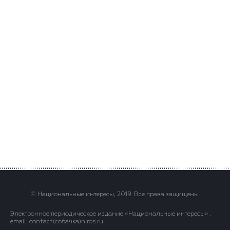
© Национальные интересы, 2019. Все права защищены.
Электронное периодическое издание «Национальные интересы» .
email: contact(сoбaчка)niros.ru