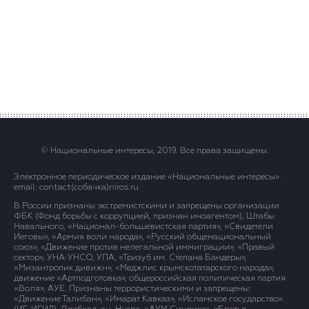
© Национальные интересы, 2019. Все права защищены.
Электронное периодическое издание «Национальные интересы» .
email: contact(сoбaчка)niros.ru
В России признаны экстремистскими и запрещены организации
ФБК (Фонд борьбы с коррупцией, признан иноагентом), Штабы
Навального, «Национал-большевистская партия», «Свидетели
Иеговы», «Армия воли народа», «Русский общенациональный
союз», «Движение против нелегальной иммиграции», «Правый
сектор», УНА-УНСО, УПА, «Тризуб им. Степана Бандеры»,
«Мизантропик дивижн», «Меджлис крымскотатарского народа»,
движение «Артподготовка», общероссийская политическая партия
«Воля», АУЕ. Признаны террористическими и запрещены:
«Движение Талибан», «Имарат Кавказ», «Исламское государство»