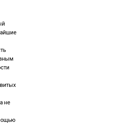
ый
жайшие
сть
авным
ости
звитых
а не
омощью