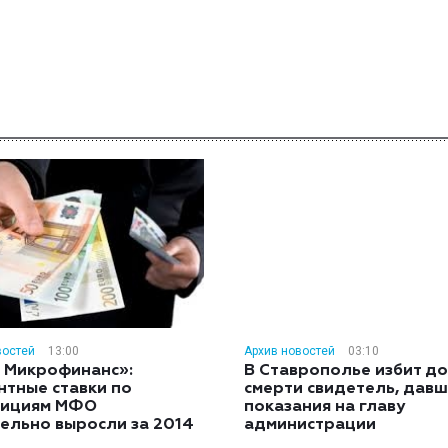
востей
13:00
Архив новостей
03:10
 Микрофинанс»:
В Ставрополье избит до
нтные ставки по
смерти свидетель, дав
тициям МФО
показания на главу
ельно выросли за 2014
администрации