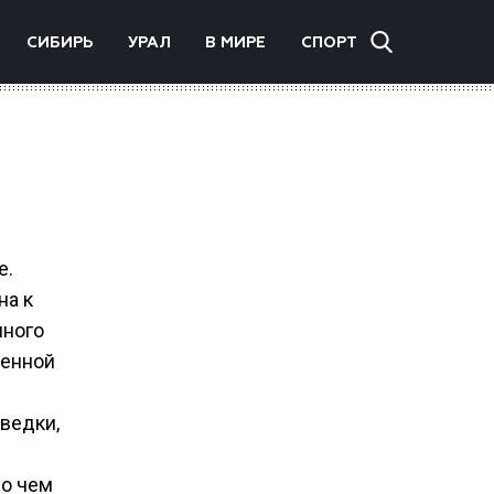
СИБИРЬ
УРАЛ
В МИРЕ
СПОРТ
е.
на к
нного
ненной
ведки,
 о чем