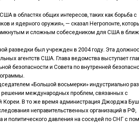
США в областях общих интересов, таких как борьба с
ов и ядерного оружия», — сказал Негропонте, котор
е замкнутым и сложным собеседником для США в бли
ой разведки был учрежден в 2004 году. Эта должно
ельных агентств США. Глава ведомства выступает гл
ьной безопасности и Совета по внутренней безопасн
рограммы.
едседателем «Большой восьмерки» индустриально ра
в решении международных проблем, связанных с
 Кореи. В то же время администрация Джорджа Буш
следования неправительственных организаций в РФ,
а и политического давления на соседей по СНГ с п