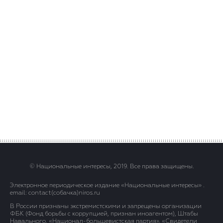
© Национальные интересы, 2019. Все права защищены.
Электронное периодическое издание «Национальные интересы» .
email: contact(сoбaчка)niros.ru
В России признаны экстремистскими и запрещены организации
ФБК (Фонд борьбы с коррупцией, признан иноагентом), Штабы
Навального, «Национал-большевистская партия», «Свидетели