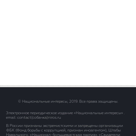
© Национальные интересы, 2019. Все права защищены.
Электронное периодическое издание «Национальные интересы» .
email: contact(сoбaчка)niros.ru
В России признаны экстремистскими и запрещены организации
ФБК (Фонд борьбы с коррупцией, признан иноагентом), Штабы
Навального, «Национал-большевистская партия», «Свидетели