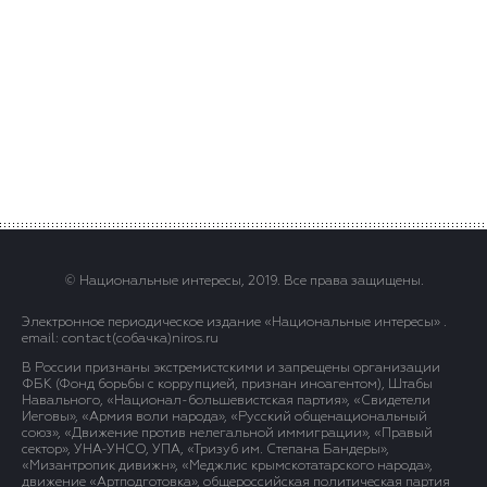
© Национальные интересы, 2019. Все права защищены.
Электронное периодическое издание «Национальные интересы» .
email: contact(сoбaчка)niros.ru
В России признаны экстремистскими и запрещены организации
ФБК (Фонд борьбы с коррупцией, признан иноагентом), Штабы
Навального, «Национал-большевистская партия», «Свидетели
Иеговы», «Армия воли народа», «Русский общенациональный
союз», «Движение против нелегальной иммиграции», «Правый
сектор», УНА-УНСО, УПА, «Тризуб им. Степана Бандеры»,
«Мизантропик дивижн», «Меджлис крымскотатарского народа»,
движение «Артподготовка», общероссийская политическая партия