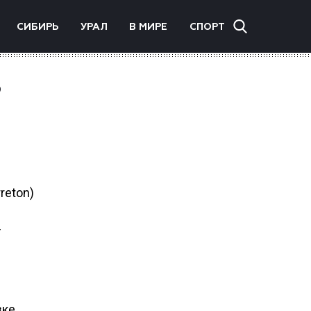
СИБИРЬ
УРАЛ
В МИРЕ
СПОРТ
о
reton)
т
зке