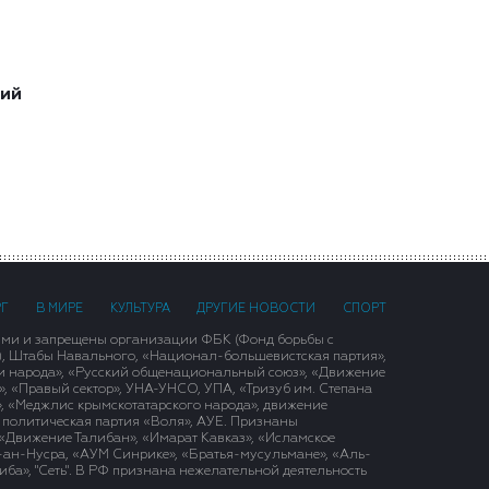
ший
РГ
В МИРЕ
КУЛЬТУРА
ДРУГИЕ НОВОСТИ
СПОРТ
ими и запрещены организации ФБК (Фонд борьбы с
), Штабы Навального, «Национал-большевистская партия»,
и народа», «Русский общенациональный союз», «Движение
 «Правый сектор», УНА-УНСО, УПА, «Тризуб им. Степана
, «Меджлис крымскотатарского народа», движение
 политическая партия «Воля», АУЕ. Признаны
«Движение Талибан», «Имарат Кавказ», «Исламское
д-ан-Нусра, «АУМ Синрике», «Братья-мусульмане», «Аль-
ба», "Сеть". В РФ признана нежелательной деятельность