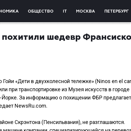
НОМИКА
ОБЩЕСТВО
IT
МОСКВА
ПЕТЕРБУРГ
и похитили шедевр Франсиск
ойи «Дети в двухколесной тележке» (Ninos en el car
или при транспортировке из Музея искусств в городе
ью-Йорке. За информацию о похищении ФБР предлагае
редает NewsRu.com.
йоне Скрэнтона (Пенсильвания), не разглашаются.
ь в машине компании, специализирующейся на перево