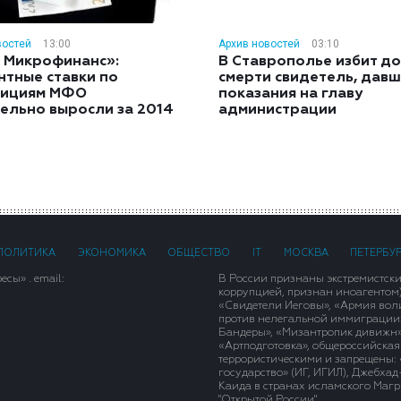
востей
13:00
Архив новостей
03:10
 Микрофинанс»:
В Ставрополье избит до
нтные ставки по
смерти свидетель, дав
тициям МФО
показания на главу
ельно выросли за 2014
администрации
ПОЛИТИКА
ЭКОНОМИКА
ОБЩЕСТВО
IT
МОСКВА
ПЕТЕРБУ
сы» . email:
В России признаны экстремистск
коррупцией, признан иноагентом
«Свидетели Иеговы», «Армия вол
против нелегальной иммиграции»,
Бандеры», «Мизантропик дивижн»
«Артподготовка», общероссийская
террористическими и запрещены: 
государство» (ИГ, ИГИЛ), Джебха
Каида в странах исламского Магри
"Открытой России".