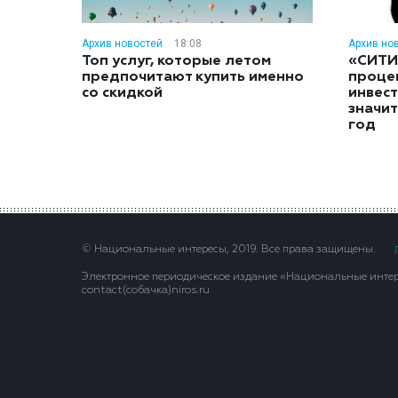
Архив новостей
18:08
Архив но
Топ услуг, которые летом
«СИТИ
предпочитают купить именно
проце
со скидкой
инвес
значит
год
© Национальные интересы, 2019. Все права защищены.
Электронное периодическое издание «Национальные интере
contact(сoбaчка)niros.ru