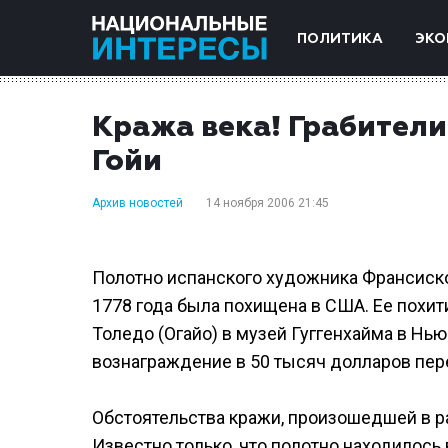
ПОЛИТИКА
ЭКО
Кража века! Грабител
Гойи
Архив новостей
14 ноября 2006 21:45
Полотно испанского художника Франсиско Г
1778 года была похищена в США. Ее похит
Толедо (Огайо) в музей Гуггенхайма в Н
вознаграждение в 50 тысяч долларов пе
Обстоятельства кражи, произошедшей в ра
Известно только, что полотно находилос