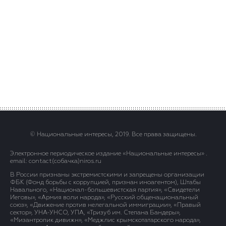
© Национальные интересы, 2019. Все права защищены.
Электронное периодическое издание «Национальные интересы» .
email: contact(сoбaчка)niros.ru
В России признаны экстремистскими и запрещены организации
ФБК (Фонд борьбы с коррупцией, признан иноагентом), Штабы
Навального, «Национал-большевистская партия», «Свидетели
Иеговы», «Армия воли народа», «Русский общенациональный
союз», «Движение против нелегальной иммиграции», «Правый
сектор», УНА-УНСО, УПА, «Тризуб им. Степана Бандеры»,
«Мизантропик дивижн», «Меджлис крымскотатарского народа»,