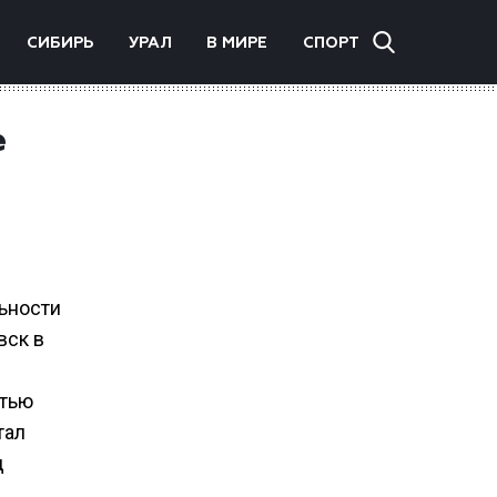
СИБИРЬ
УРАЛ
В МИРЕ
СПОРТ
е
ьности
вск в
стью
тал
д