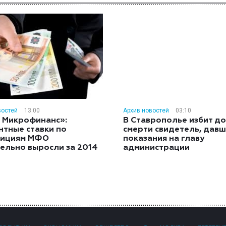
востей
13:00
Архив новостей
03:10
 Микрофинанс»:
В Ставрополье избит до
нтные ставки по
смерти свидетель, дав
тициям МФО
показания на главу
ельно выросли за 2014
администрации