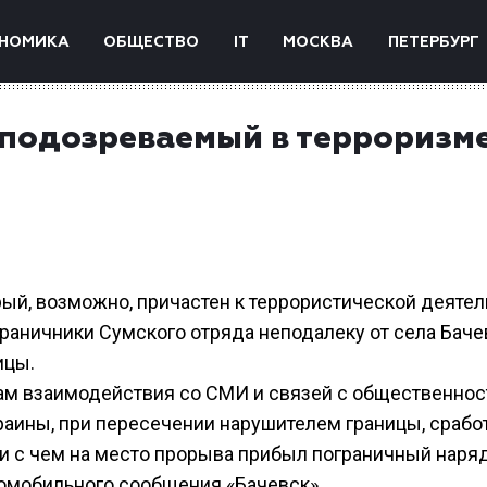
НОМИКА
ОБЩЕСТВО
IT
МОСКВА
ПЕТЕРБУРГ
подозреваемый в терроризм
ый, возможно, причастен к террористической деятел
граничники Сумского отряда неподалеку от села Баче
ицы.
ам взаимодействия со СМИ и связей с общественно
аины, при пересечении нарушителем границы, срабо
зи с чем на место прорыва прибыл пограничный наря
омобильного сообщения «Бачевск».