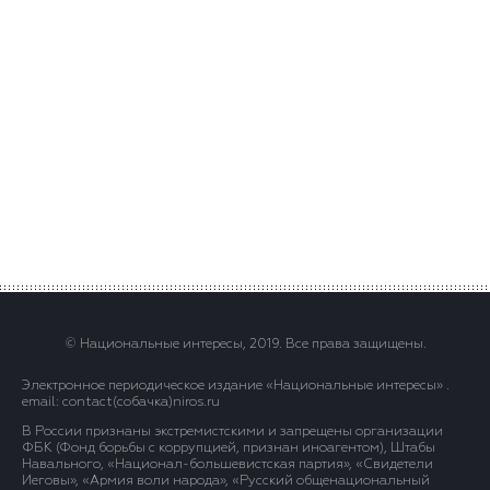
© Национальные интересы, 2019. Все права защищены.
Электронное периодическое издание «Национальные интересы» .
email: contact(сoбaчка)niros.ru
В России признаны экстремистскими и запрещены организации
ФБК (Фонд борьбы с коррупцией, признан иноагентом), Штабы
Навального, «Национал-большевистская партия», «Свидетели
Иеговы», «Армия воли народа», «Русский общенациональный