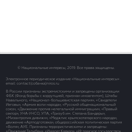
© Национальные интересы, 2019. Все права защищены.
Электронное периодическое издание «Национальные интересы» .
email: contact(сoбaчка)niros.ru
В России признаны экстремистскими и запрещены организации
ФБК (Фонд борьбы с коррупцией, признан иноагентом), Штабы
Навального, «Национал-большевистская партия», «Свидетели
Иеговы», «Армия воли народа», «Русский общенациональный
союз», «Движение против нелегальной иммиграции», «Правый
сектор», УНА-УНСО, УПА, «Тризуб им. Степана Бандеры»,
«Мизантропик дивижн», «Меджлис крымскотатарского народа»,
движение «Артподготовка», общероссийская политическая партия
«Воля», АУЕ. Признаны террористическими и запрещены:
«Движение Талибан», «Имарат Кавказ», «Исламское государство»