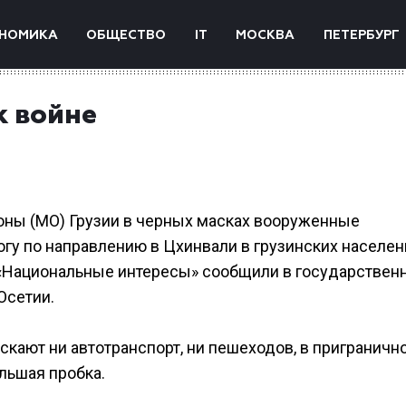
НОМИКА
ОБЩЕСТВО
IT
МОСКВА
ПЕТЕРБУРГ
к войне
оны (МО) Грузии в черных масках вооруженные
гу по направлению в Цхинвали в грузинских населе
А «Национальные интересы» сообщили в государствен
Осетии.
пускают ни автотранспорт, ни пешеходов, в приграничн
льшая пробка.