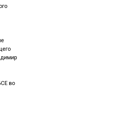
ого
не
щего
адимир
БСЕ во