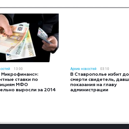
востей
13:00
Архив новостей
03:10
 Микрофинанс»:
В Ставрополье избит до
нтные ставки по
смерти свидетель, дав
тициям МФО
показания на главу
ельно выросли за 2014
администрации