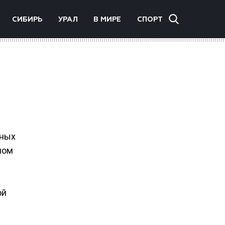
СИБИРЬ
УРАЛ
В МИРЕ
СПОРТ
нных
ном
ой