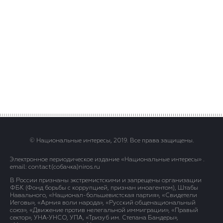
© Национальные интересы, 2019. Все права защищены.
Электронное периодическое издание «Национальные интересы» .
email: contact(сoбaчка)niros.ru
В России признаны экстремистскими и запрещены организации
ФБК (Фонд борьбы с коррупцией, признан иноагентом), Штабы
Навального, «Национал-большевистская партия», «Свидетели
Иеговы», «Армия воли народа», «Русский общенациональный
союз», «Движение против нелегальной иммиграции», «Правый
сектор», УНА-УНСО, УПА, «Тризуб им. Степана Бандеры»,