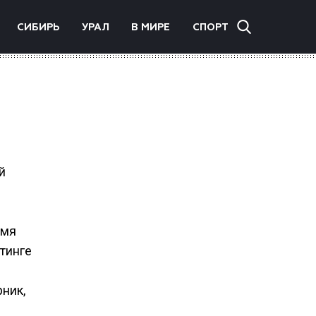
СИБИРЬ
УРАЛ
В МИРЕ
СПОРТ
й
й
емя
тинге
ник,