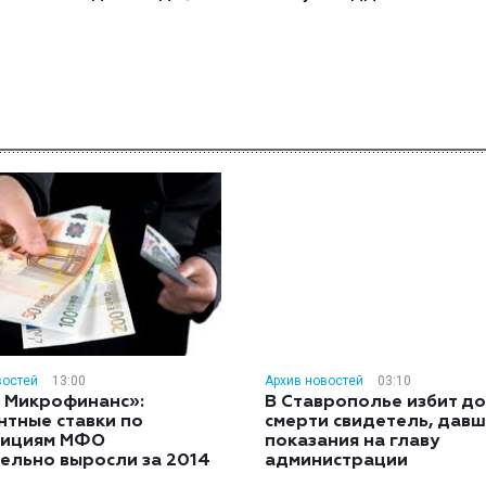
востей
13:00
Архив новостей
03:10
 Микрофинанс»:
В Ставрополье избит до
нтные ставки по
смерти свидетель, дав
тициям МФО
показания на главу
ельно выросли за 2014
администрации