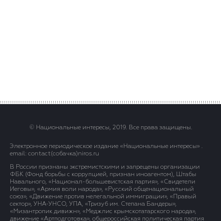
© Национальные интересы, 2019. Все права защищены.
Электронное периодическое издание «Национальные интересы» .
email: contact(сoбaчка)niros.ru
В России признаны экстремистскими и запрещены организации
ФБК (Фонд борьбы с коррупцией, признан иноагентом), Штабы
Навального, «Национал-большевистская партия», «Свидетели
Иеговы», «Армия воли народа», «Русский общенациональный
союз», «Движение против нелегальной иммиграции», «Правый
сектор», УНА-УНСО, УПА, «Тризуб им. Степана Бандеры»,
«Мизантропик дивижн», «Меджлис крымскотатарского народа»,
движение «Артподготовка», общероссийская политическая партия