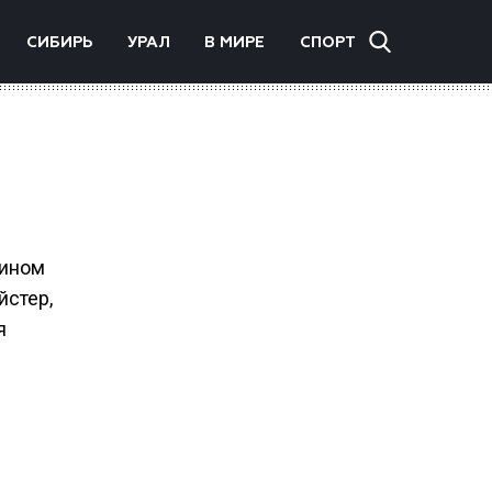
СИБИРЬ
УРАЛ
В МИРЕ
СПОРТ
лином
йстер,
я