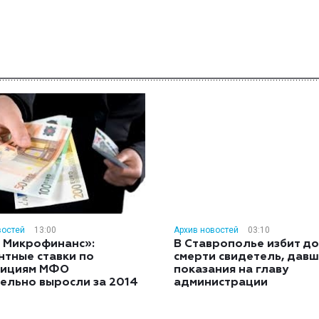
востей
13:00
Архив новостей
03:10
 Микрофинанс»:
В Ставрополье избит до
нтные ставки по
смерти свидетель, дав
тициям МФО
показания на главу
ельно выросли за 2014
администрации