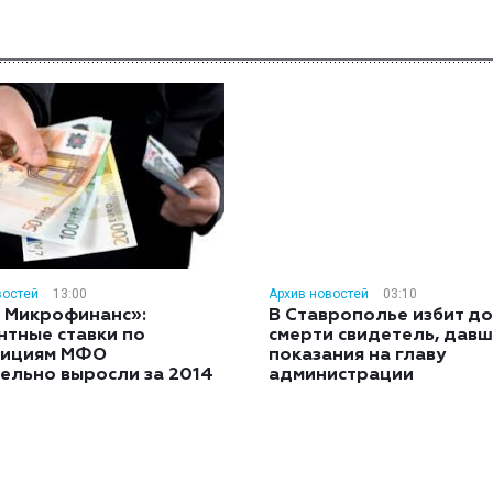
востей
13:00
Архив новостей
03:10
 Микрофинанс»:
В Ставрополье избит до
нтные ставки по
смерти свидетель, дав
тициям МФО
показания на главу
ельно выросли за 2014
администрации