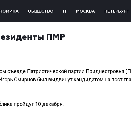
НОМИКА
ОБЩЕСТВО
IT
МОСКВА
ПЕТЕРБУРГ
резиденты ПМР
ском съезде Патриотической партии Приднестровья (
горь Смирнов был выдвинут кандидатом на пост гл
лике пройдут 10 декабря.