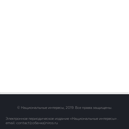
© Национальные интересы, 2019. Все права защищены.
Электронное периодическое издание «Национальные интересы» .
email: contact(сoбaчка)niros.ru