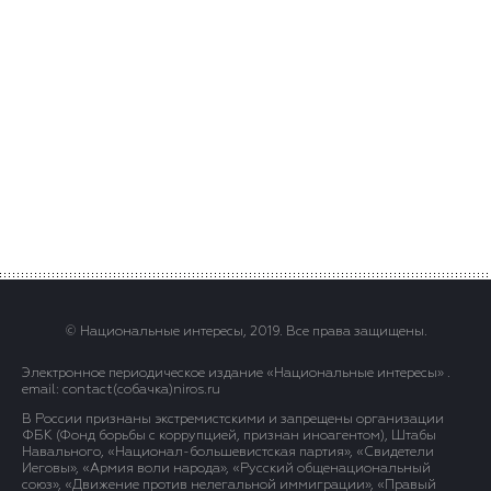
© Национальные интересы, 2019. Все права защищены.
Электронное периодическое издание «Национальные интересы» .
email: contact(сoбaчка)niros.ru
В России признаны экстремистскими и запрещены организации
ФБК (Фонд борьбы с коррупцией, признан иноагентом), Штабы
Навального, «Национал-большевистская партия», «Свидетели
Иеговы», «Армия воли народа», «Русский общенациональный
союз», «Движение против нелегальной иммиграции», «Правый