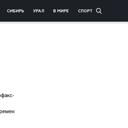
СИБИРЬ
УРАЛ
В МИРЕ
СПОРТ
рфакс-
времен