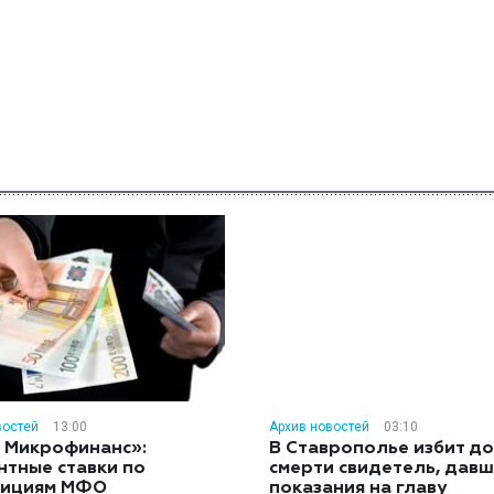
востей
13:00
Архив новостей
03:10
 Микрофинанс»:
В Ставрополье избит до
нтные ставки по
смерти свидетель, дав
тициям МФО
показания на главу