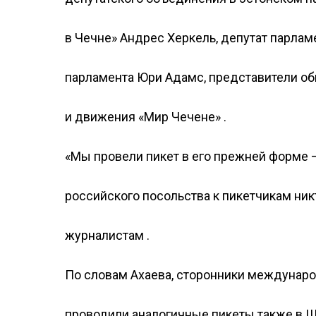
в Чечне» Андрес Херкель, депутат парлам
парламента Юри Адамс, представители о
и движения «Мир Чечене» .
«Мы провели пикет в его прежней форме — 
российского посольства к пикетчикам ник
журналистам .
По словам Ахаева, сторонники междунар
проводили аналогичные пикеты также в 