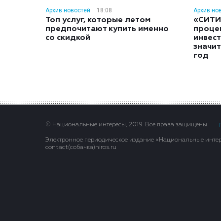
Архив новостей
18:08
Архив но
Топ услуг, которые летом
«СИТИ
предпочитают купить именно
проце
со скидкой
инвес
значит
год
© Национальные интересы, 2019. Все права защищены.
Электронное периодическое издание «Национальные интере
contact(сoбaчка)niros.ru