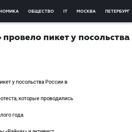
НОМИКА
ОБЩЕСТВО
IT
МОСКВА
ПЕТЕРБУРГ
провело пикет у посольства
икет у посольства России в
ротеста, которые проводились
лого года.
ы «Вайнах» и активист