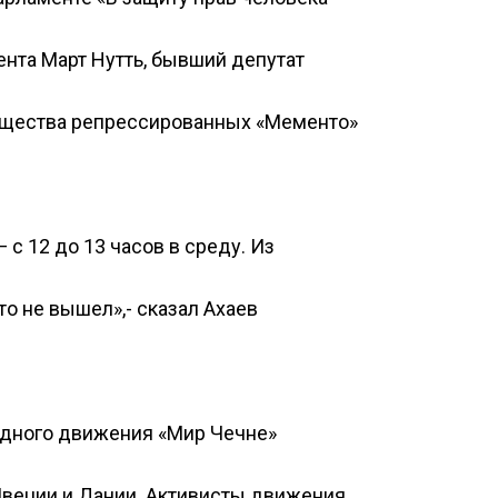
ента Март Нутть, бывший депутат
бщества репрессированных «Мементо»
с 12 до 13 часов в среду. Из
то не вышел»,- сказал Ахаев
одного движения «Мир Чечне»
Швеции и Дании. Активисты движения