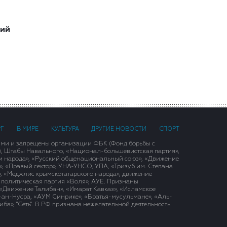
ший
РГ
В МИРЕ
КУЛЬТУРА
ДРУГИЕ НОВОСТИ
СПОРТ
ими и запрещены организации ФБК (Фонд борьбы с
), Штабы Навального, «Национал-большевистская партия»,
и народа», «Русский общенациональный союз», «Движение
 «Правый сектор», УНА-УНСО, УПА, «Тризуб им. Степана
, «Меджлис крымскотатарского народа», движение
 политическая партия «Воля», АУЕ. Признаны
«Движение Талибан», «Имарат Кавказ», «Исламское
д-ан-Нусра, «АУМ Синрике», «Братья-мусульмане», «Аль-
ба», "Сеть". В РФ признана нежелательной деятельность