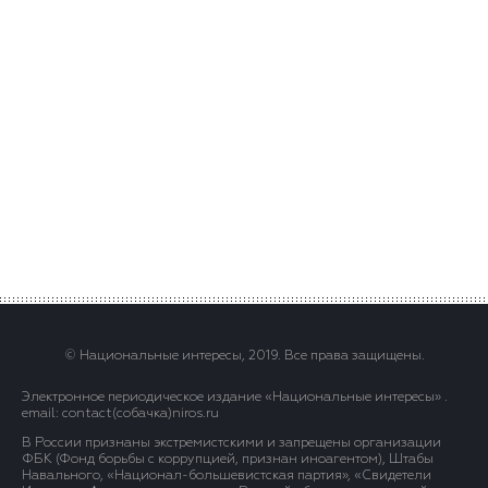
© Национальные интересы, 2019. Все права защищены.
Электронное периодическое издание «Национальные интересы» .
email: contact(сoбaчка)niros.ru
В России признаны экстремистскими и запрещены организации
ФБК (Фонд борьбы с коррупцией, признан иноагентом), Штабы
Навального, «Национал-большевистская партия», «Свидетели