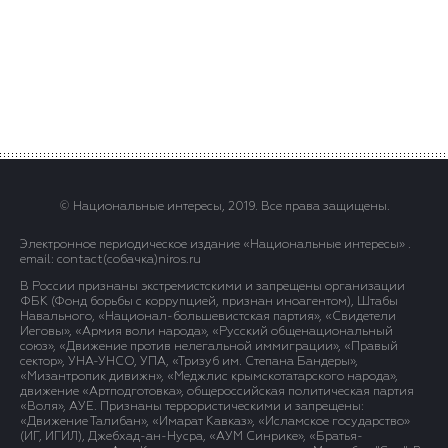
© Национальные интересы, 2019. Все права защищены.
Электронное периодическое издание «Национальные интересы» .
email: contact(сoбaчка)niros.ru
В России признаны экстремистскими и запрещены организации
ФБК (Фонд борьбы с коррупцией, признан иноагентом), Штабы
Навального, «Национал-большевистская партия», «Свидетели
Иеговы», «Армия воли народа», «Русский общенациональный
союз», «Движение против нелегальной иммиграции», «Правый
сектор», УНА-УНСО, УПА, «Тризуб им. Степана Бандеры»,
«Мизантропик дивижн», «Меджлис крымскотатарского народа»,
движение «Артподготовка», общероссийская политическая партия
«Воля», АУЕ. Признаны террористическими и запрещены:
«Движение Талибан», «Имарат Кавказ», «Исламское государство»
(ИГ, ИГИЛ), Джебхад-ан-Нусра, «АУМ Синрике», «Братья-