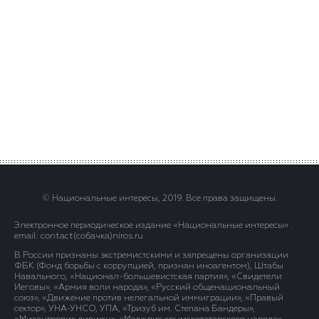
© Национальные интересы, 2019. Все права защищены.
Электронное периодическое издание «Национальные интересы» .
email: contact(сoбaчка)niros.ru
В России признаны экстремистскими и запрещены организации
ФБК (Фонд борьбы с коррупцией, признан иноагентом), Штабы
Навального, «Национал-большевистская партия», «Свидетели
Иеговы», «Армия воли народа», «Русский общенациональный
союз», «Движение против нелегальной иммиграции», «Правый
сектор», УНА-УНСО, УПА, «Тризуб им. Степана Бандеры»,