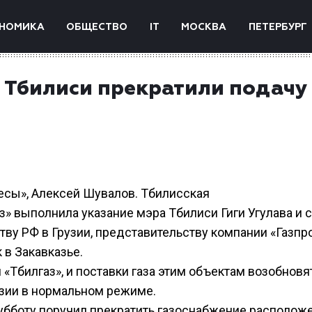
НОМИКА
ОБЩЕСТВО
IT
МОСКВА
ПЕТЕРБУРГ
в Тбилиси прекратили подачу
ресы», Алексей Шувалов. Тбилисская
» выполнила указание мэра Тбилиси Гиги Угулава и с
тву РФ в Грузии, представительству компании «Газпр
 в Закавказье.
«Тбилгаз», и поставки газа этим объектам возобновя
зии в нормальном режиме.
 субботу поручил прекратить газоснабжение располо