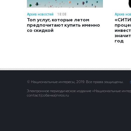
Архив новостей
18:08
Архив но
Топ услуг, которые летом
«СИТИ
предпочитают купить именно
проце
со скидкой
инвес
значит
год
© Национальные интересы, 2019. Все права защищены.
Электронное периодическое издание «Национальные интере
contact(сoбaчка)niros.ru