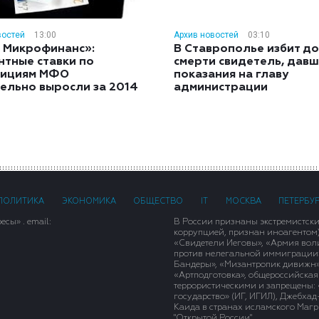
востей
13:00
Архив новостей
03:10
 Микрофинанс»:
В Ставрополье избит до
нтные ставки по
смерти свидетель, дав
тициям МФО
показания на главу
ельно выросли за 2014
администрации
ПОЛИТИКА
ЭКОНОМИКА
ОБЩЕСТВО
IT
МОСКВА
ПЕТЕРБУ
сы» . email:
В России признаны экстремистск
коррупцией, признан иноагентом
«Свидетели Иеговы», «Армия вол
против нелегальной иммиграции»,
Бандеры», «Мизантропик дивижн»
«Артподготовка», общероссийская
террористическими и запрещены: 
государство» (ИГ, ИГИЛ), Джебха
Каида в странах исламского Магри
"Открытой России".