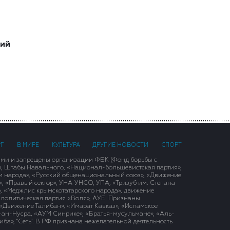
ший
РГ
В МИРЕ
КУЛЬТУРА
ДРУГИЕ НОВОСТИ
СПОРТ
ими и запрещены организации ФБК (Фонд борьбы с
), Штабы Навального, «Национал-большевистская партия»,
и народа», «Русский общенациональный союз», «Движение
 «Правый сектор», УНА-УНСО, УПА, «Тризуб им. Степана
, «Меджлис крымскотатарского народа», движение
 политическая партия «Воля», АУЕ. Признаны
«Движение Талибан», «Имарат Кавказ», «Исламское
д-ан-Нусра, «АУМ Синрике», «Братья-мусульмане», «Аль-
ба», "Сеть". В РФ признана нежелательной деятельность