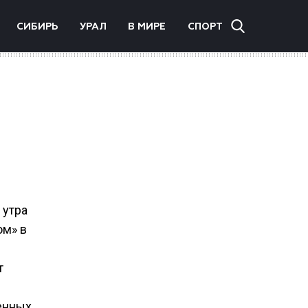
СИБИРЬ
УРАЛ
В МИРЕ
СПОРТ
 утра
ом» в
т
женных