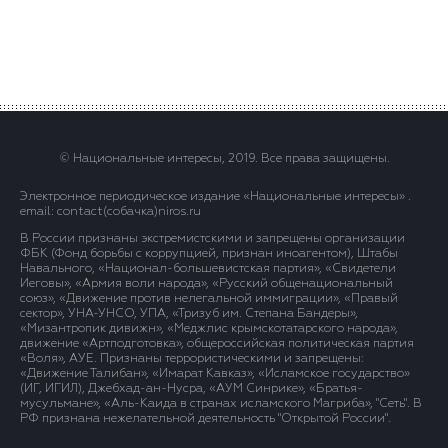
© Национальные интересы, 2019. Все права защищены.
Электронное периодическое издание «Национальные интересы» .
email: contact(сoбaчка)niros.ru
В России признаны экстремистскими и запрещены организации
ФБК (Фонд борьбы с коррупцией, признан иноагентом), Штабы
Навального, «Национал-большевистская партия», «Свидетели
Иеговы», «Армия воли народа», «Русский общенациональный
союз», «Движение против нелегальной иммиграции», «Правый
сектор», УНА-УНСО, УПА, «Тризуб им. Степана Бандеры»,
«Мизантропик дивижн», «Меджлис крымскотатарского народа»,
движение «Артподготовка», общероссийская политическая партия
«Воля», АУЕ. Признаны террористическими и запрещены:
«Движение Талибан», «Имарат Кавказ», «Исламское государство»
(ИГ, ИГИЛ), Джебхад-ан-Нусра, «АУМ Синрике», «Братья-
мусульмане», «Аль-Каида в странах исламского Магриба», "Сеть". В
РФ признана нежелательной деятельность "Открытой России".