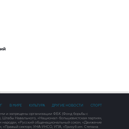
ший
РГ
В МИРЕ
КУЛЬТУРА
ДРУГИЕ НОВОСТИ
СПОРТ
ими и запрещены организации ФБК (Фонд борьбы с
), Штабы Навального, «Национал-большевистская партия»,
и народа», «Русский общенациональный союз», «Движение
 «Правый сектор», УНА-УНСО, УПА, «Тризуб им. Степана