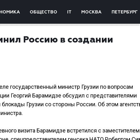
НОМИКА
ОБЩЕСТВО
IT
МОСКВА
ПЕТЕРБУРГ
инил Россию в создании
еле государственный министр Грузии по вопросам
ации Георгий Барамидзе обсудил с представителями
блокады Грузии со стороны России. Об этом агентст
инистра.
евного визита Барамидзе встретился с заместителем
рне, спецпредставителем генсека НАТО Робертом Си