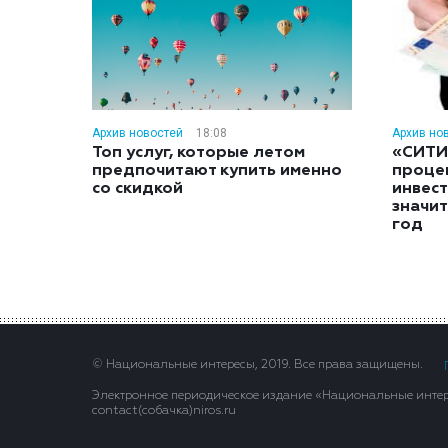
Архив новостей
18:08
Архив но
Топ услуг, которые летом
«СИТИ
предпочитают купить именно
проце
со скидкой
инвес
значит
год
© Национальные интересы, 2019. Все права защищены.
Электронное периодическое издание «Национальные интере
contact(сoбaчка)niros.ru