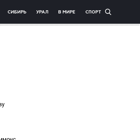
СИБИРЬ
УРАЛ
В МИРЕ
СПОРТ
ву
ммонс,