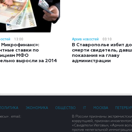
востей
13:00
Архив новостей
03:10
 Микрофинанс»:
В Ставрополье избит до
нтные ставки по
смерти свидетель, дав
тициям МФО
показания на главу
ельно выросли за 2014
администрации
ПОЛИТИКА
ЭКОНОМИКА
ОБЩЕСТВО
IT
МОСКВА
ПЕТЕРБУ
сы» . email:
В России признаны экстремистск
коррупцией, признан иноагентом
«Свидетели Иеговы», «Армия вол
против нелегальной иммиграции»,