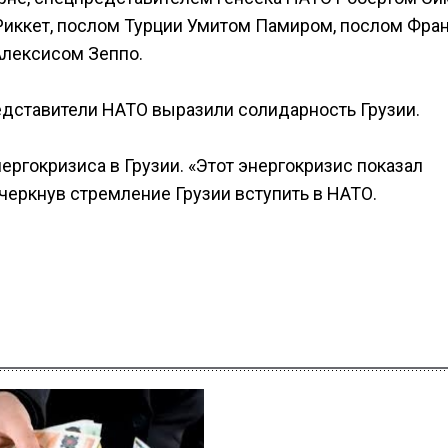
Риккет, послом Турции Умитом Памиром, послом Фра
Алексисом Зеппо.
едставители НАТО выразили солидарность Грузии.
ргокризиса в Грузии. «Этот энергокризис показал
дчеркнув стремление Грузии вступить в НАТО.