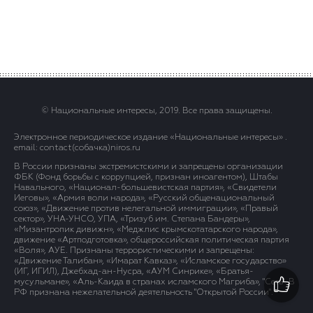
© Национальные интересы, 2019. Все права защищены.
Электронное периодическое издание «Национальные интересы» .
email: contact(сoбaчка)niros.ru
В России признаны экстремистскими и запрещены организации
ФБК (Фонд борьбы с коррупцией, признан иноагентом), Штабы
Навального, «Национал-большевистская партия», «Свидетели
Иеговы», «Армия воли народа», «Русский общенациональный
союз», «Движение против нелегальной иммиграции», «Правый
сектор», УНА-УНСО, УПА, «Тризуб им. Степана Бандеры»,
«Мизантропик дивижн», «Меджлис крымскотатарского народа»,
движение «Артподготовка», общероссийская политическая партия
«Воля», АУЕ. Признаны террористическими и запрещены:
«Движение Талибан», «Имарат Кавказ», «Исламское государство»
(ИГ, ИГИЛ), Джебхад-ан-Нусра, «АУМ Синрике», «Братья-
мусульмане», «Аль-Каида в странах исламского Магриба», "Сеть". В
РФ признана нежелательной деятельность "Открытой России".